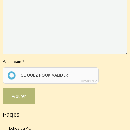
Anti-spam
CLIQUEZ POUR VALIDER
IconCaptcha ©
Ajouter
Pages
Echos du P.O.