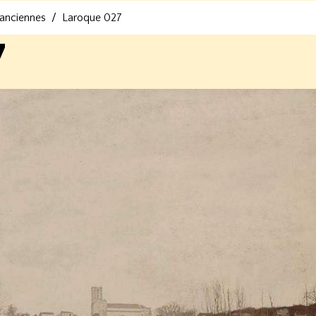
 anciennes
Laroque 027
7