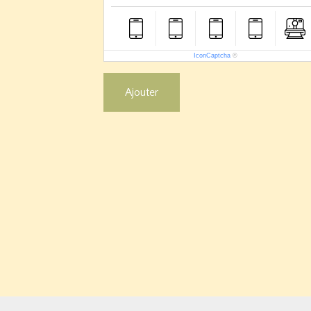
IconCaptcha
©
Ajouter