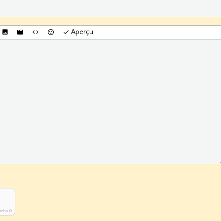
Aperçu
tcha ©