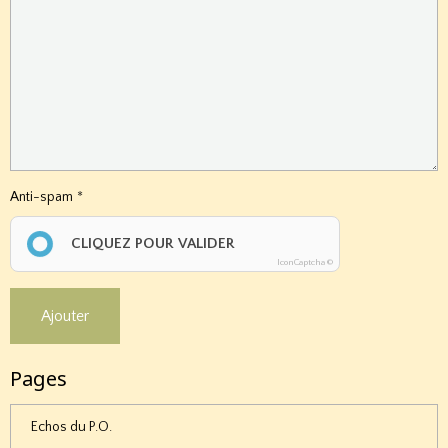
Anti-spam
CLIQUEZ POUR VALIDER
IconCaptcha ©
Ajouter
Pages
Echos du P.O.