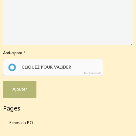
Anti-spam
CLIQUEZ POUR VALIDER
IconCaptcha ©
Ajouter
Pages
Echos du P.O.