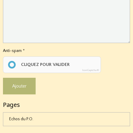
Anti-spam
CLIQUEZ POUR VALIDER
IconCaptcha ©
Ajouter
Pages
Echos du P.O.