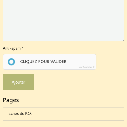
Anti-spam
CLIQUEZ POUR VALIDER
IconCaptcha ©
Ajouter
Pages
Echos du P.O.