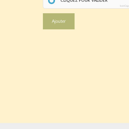
CLIQUEZ POUR VALIDER
IconCap
Ajouter