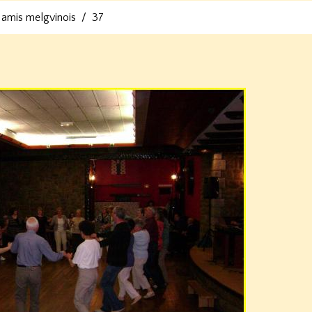
 amis melgvinois
37