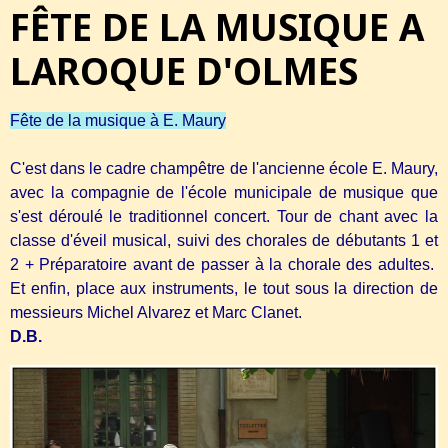
FÊTE DE LA MUSIQUE A
LAROQUE D'OLMES
Fête de la musique à E. Maury
C'est dans le cadre champêtre de l'ancienne école E. Maury,
avec la compagnie de l'école municipale de musique que
s'est déroulé le traditionnel concert. Tour de chant avec la
classe d'éveil musical, suivi des chorales de débutants 1 et
2 + Préparatoire avant de passer à la chorale des adultes.
Et enfin, place aux instruments, le tout sous la direction de
messieurs Michel Alvarez et Marc Clanet.
D.B.