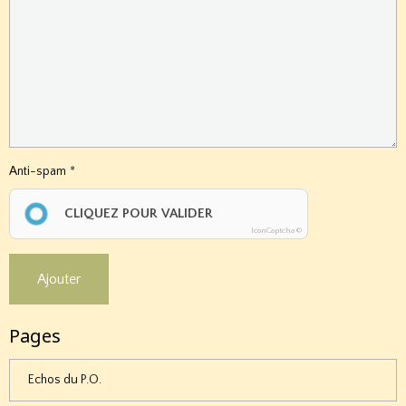
Anti-spam
CLIQUEZ POUR VALIDER
IconCaptcha ©
Ajouter
Pages
Echos du P.O.