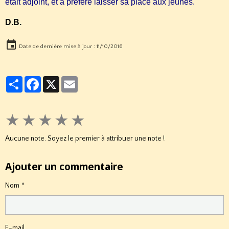
était adjoint, et a préféré laisser sa place aux jeunes.
D.B.
Date de dernière mise à jour : 11/10/2016
Partager
Facebook
X
Email
★
★
★
★
★
Aucune note. Soyez le premier à attribuer une note !
Ajouter un commentaire
Nom
E-mail