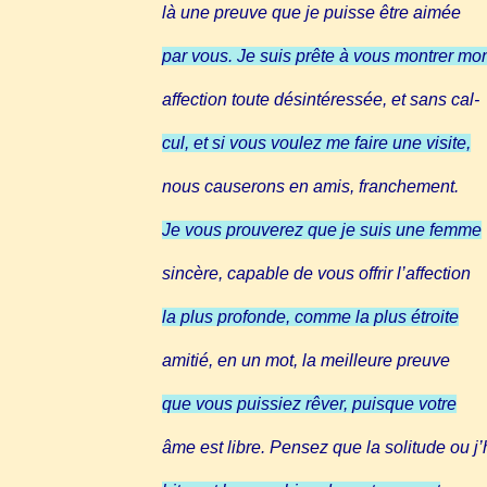
là une preuve que je puisse être aimée
par vous. Je suis prête à vous montrer mo
affection toute désintéressée, et sans cal-
cul, et si vous voulez me faire une visite,
nous causerons en amis, franchement.
Je vous prouverez que je suis une femme
sincère, capable de vous offrir l’affection
la plus profonde, comme la plus étroite
amitié, en un mot, la meilleure preuve
que vous puissiez rêver, puisque votre
âme est libre. Pensez que la solitude ou j’