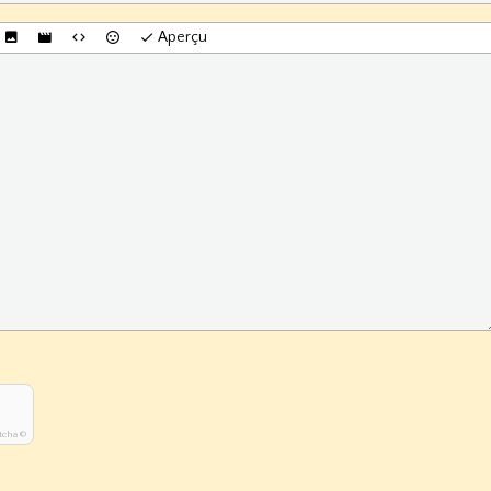
Aperçu
tcha ©