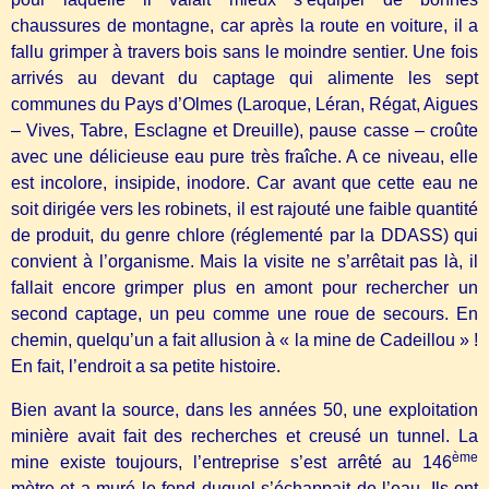
chaussures de montagne, car après la route en voiture, il a
fallu grimper à travers bois sans le moindre sentier. Une fois
arrivés au devant du captage qui alimente les sept
communes du Pays d’Olmes (Laroque, Léran, Régat, Aigues
– Vives, Tabre, Esclagne et Dreuille), pause casse – croûte
avec une délicieuse eau pure très fraîche. A ce niveau, elle
est incolore, insipide, inodore. Car avant que cette eau ne
soit dirigée vers les robinets, il est rajouté une faible quantité
de produit, du genre chlore (réglementé par la DDASS) qui
convient à l’organisme. Mais la visite ne s’arrêtait pas là, il
fallait encore grimper plus en amont pour rechercher un
second captage, un peu comme une roue de secours. En
chemin, quelqu’un a fait allusion à « la mine de Cadeillou » !
En fait, l’endroit a sa petite histoire.
Bien avant la source, dans les années 50, une exploitation
minière avait fait des recherches et creusé un tunnel. La
ème
mine existe toujours, l’entreprise s’est arrêté au 146
mètre et a muré le fond duquel s’échappait de l’eau. Ils ont